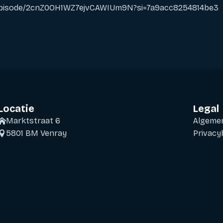
m/episode/2cnZ0OH1WZ7ejvCAWIUm9N?si=7a9acc8254814be3
Locatie
Legal
Marktstraat 6
Algeme
5801 BM Venray
Privacy