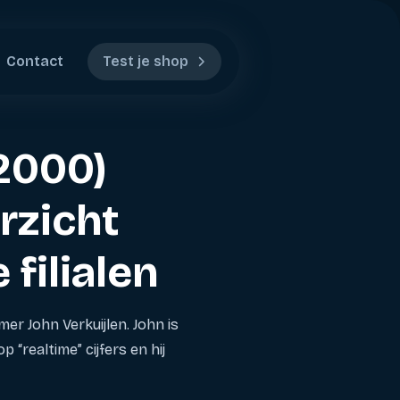
Contact
Test je shop
t2000)
rzicht
filialen
er John Verkuijlen. John is
 “realtime” cijfers en hij