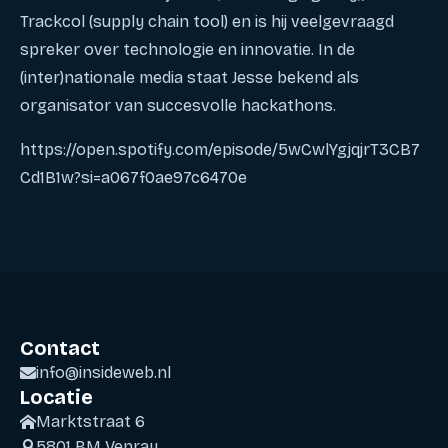
Trackcol (supply chain tool) en is hij veelgevraagd
spreker over technologie en innovatie. In de
(inter)nationale media staat Jesse bekend als
organisator van succesvolle hackathons.
https://open.spotify.com/episode/5wCwlYgjqjrT3CB7
Cd1B1w?si=a067f0ae97c6470e
Contact
info@insideweb.nl
Locatie
Marktstraat 6
5801 BM Venray